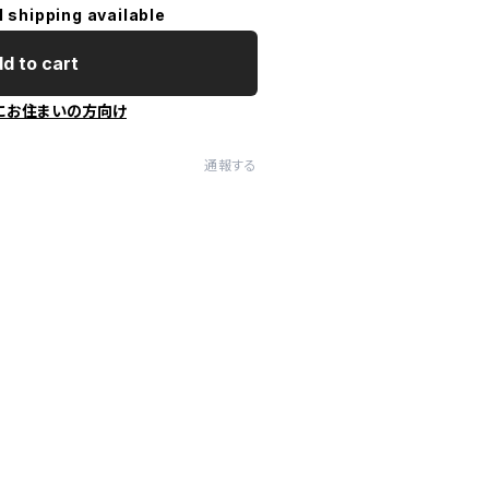
l shipping available
d to cart
にお住まいの方向け
通報する