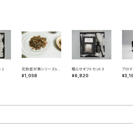
ット
ト１
花粉症対策シリーズspr
眠らせギフトセット3
アロマ
ing ハーブティ―7パッ
選べる
¥1,058
¥6,820
¥3,1
ク
イルギ