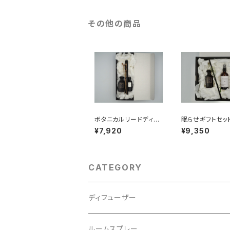
その他の商品
ボタニカルリードディフ
眠らせギフトセッ
ューザー&リフィルギフ
¥7,920
¥9,350
トセット
CATEGORY
ディフューザー
レフィル
ルームスプレー