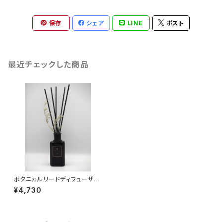
保存
シェア
LINE
ポスト
最近チェックした商品
ボタニカルリードディフューザー
03
¥4,730