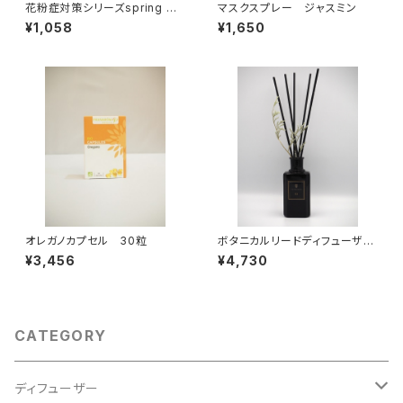
花粉症対策シリーズspring ハ
マスクスプレー ジャスミン
ーブティ―7パック
¥1,058
¥1,650
オレガノカプセル 30粒
ボタニカルリードディフューザー
03
¥3,456
¥4,730
CATEGORY
ディフューザー