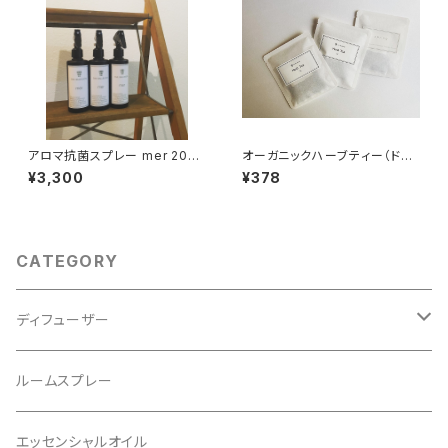
アロマ抗菌スプレー mer 200
オーガニックハーブティー（ドリ
ml
ップ式 1パック入り）
¥3,300
¥378
CATEGORY
ディフューザー
レフィル
ルームスプレー
リフィル
エッセンシャルオイル