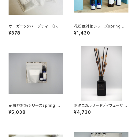
オーガニックハーブティー（ドリ
花粉症対策シリーズspring マ
ップ式 1パック入り）
スクスプレー 30ml
¥378
¥1,430
花粉症対策シリーズspring ギ
ボタニカルリードディフューザー
フトセット
01
¥5,038
¥4,730