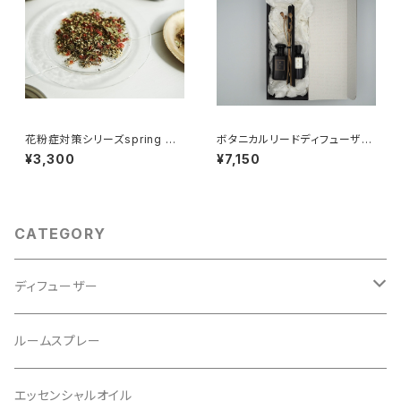
花粉症対策シリーズspring ハ
ボタニカルリードディフューザー
ーブティ―25パック
ギフトセット
¥3,300
¥7,150
CATEGORY
ディフューザー
レフィル
ルームスプレー
リフィル
エッセンシャルオイル