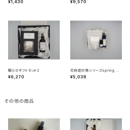
¥1,430
¥9,570
眠らせギフトセット2
花粉症対策シリーズspring ギ
フトセット
¥6,270
¥5,038
その他の商品