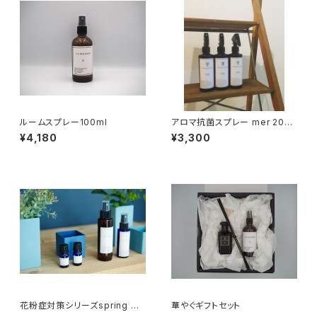
ルームスプレー100ml
アロマ抗菌スプレー mer 200
ml
¥4,180
¥3,300
花粉症対策シリーズspring マ
華やぐギフトセット
スクスプレー 30ml