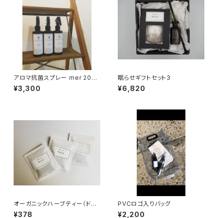
アロマ抗菌スプレー mer 200
眠らせギフトセット3
ml
¥3,300
¥6,820
オーガニックハーブティー（ドリ
PVCロゴ入りバッグ
ップ式 1パック入り）
¥378
¥2,200