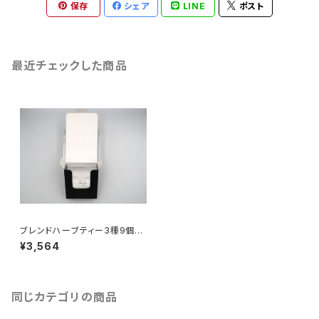
保存
シェア
LINE
ポスト
最近チェックした商品
ブレンドハーブティー3種9個入
りセット
¥3,564
同じカテゴリの商品