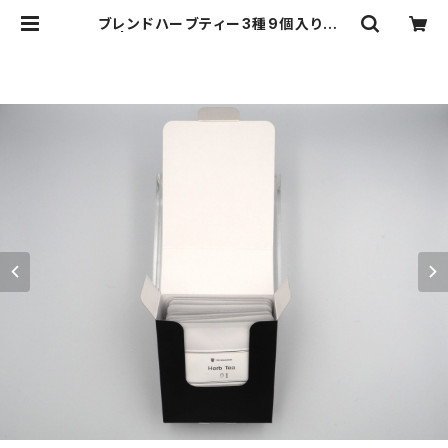
ブレンドハーブティー3種9個入りセッ
ト | THE BALLROOM ［アロマテ
ラピーショップ］