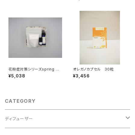
花粉症対策シリーズspring ギ
オレガノカプセル 30粒
フトセット
¥5,038
¥3,456
CATEGORY
ディフューザー