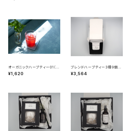
オーガニックハーブティー01（テ
ブレンドハーブティー3種9個入
ィーバック10パック入り）
りセット
¥1,620
¥3,564