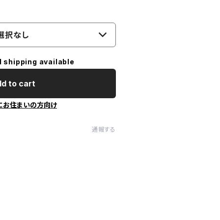
選択なし
l shipping available
d to cart
にお住まいの方向け
通報する