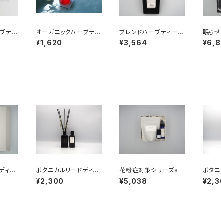
ブティ
オーガニックハーブティ
ブレンドハーブティー3
眠らせ
パック入
ー01（ティーバック10パ
種9個入りセット
¥1,620
¥3,564
¥6,
ック入り）
ディフ
ボタニカルリードディフ
花粉症対策シリーズspr
ボタニ
セット
ューザー03（リフィル）
ing ギフトセット
ューザ
¥2,300
¥5,038
¥2,3