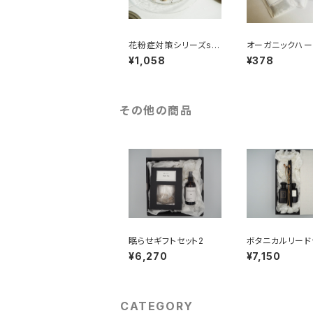
花粉症対策シリーズspr
オーガニックハー
ing ハーブティ―7パッ
ー（ドリップ式 1
¥1,058
¥378
ク
り）
その他の商品
眠らせギフトセット2
ボタニカルリード
ューザー ギフト
¥6,270
¥7,150
CATEGORY